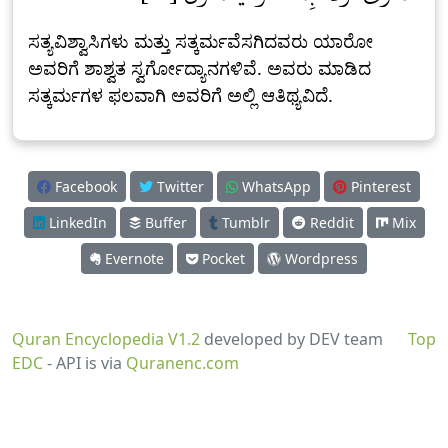
ಸತ್ಯವಿಶ್ವಾಸಿಗಳು ಮತ್ತು ಸತ್ಕರ್ಮವೆಸಗಿದವರು ಯಾರೋ
ಅವರಿಗೆ ಶಾಶ್ವತ ಸ್ವರ್ಗೋದ್ಯಾನಗಳಿವೆ. ಅವರು ಮಾಡಿದ
ಸತ್ಕರ್ಮಗಳ ಫಲವಾಗಿ ಅವರಿಗೆ ಅಲ್ಲಿ ಆತಿಥ್ಯವಿದೆ.
Facebook
Twitter
WhatsApp
Pinterest
LinkedIn
Buffer
Tumblr
Reddit
Mix
Evernote
Pocket
Wordpress
Quran Encyclopedia V1.2
developed by DEV team
Top
EDC
- API is via
Quranenc.com