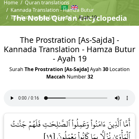
Home
Quran translations
Kannada Translation - Hamza Butur
The Noble Qur'an Encyclopedia
The Prostration [As-Sajda]
Ayah 19
The Prostration [As-Sajda] -
Kannada Translation - Hamza Butur
- Ayah 19
Surah
The Prostration [As-Sajda]
Ayah
30
Location
Maccah
Number
32
أَمَّا ٱلَّذِينَ ءَامَنُواْ وَعَمِلُواْ ٱلصَّٰلِحَٰتِ فَلَهُمۡ جَنَّٰتُ
ٱلۡمَأۡوَىٰ نُزُلَۢا بِمَا كَانُواْ يَعۡمَلُونَ [١٩]