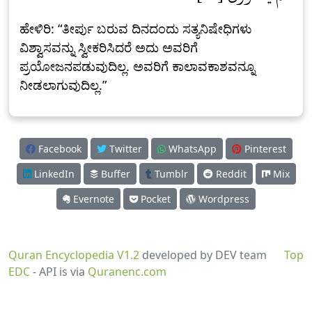
ಹೇಳಿರಿ: “ತೀರ್ಪು ಬರುವ ದಿನದಂದು ಸತ್ಯನಿಷೇಧಿಗಳು
ವಿಶ್ವಾಸವನ್ನು ಸ್ವೀಕರಿಸಿದರೆ ಅದು ಅವರಿಗೆ
ಪ್ರಯೋಜನಪಡುವುದಿಲ್ಲ. ಅವರಿಗೆ ಕಾಲಾವಕಾಶವನ್ನೂ
ನೀಡಲಾಗುವುದಿಲ್ಲ.”
Facebook
Twitter
WhatsApp
Pinterest
LinkedIn
Buffer
Tumblr
Reddit
Mix
Evernote
Pocket
Wordpress
Quran Encyclopedia V1.2
developed by DEV team
Top
EDC
- API is via
Quranenc.com