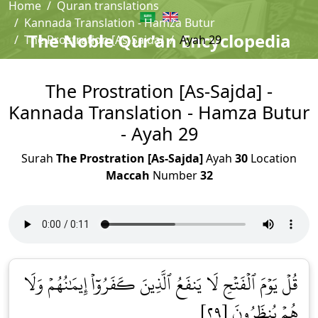
Home
Quran translations
Kannada Translation - Hamza Butur
The Noble Qur'an Encyclopedia
The Prostration [As-Sajda]
Ayah 29
The Prostration [As-Sajda] -
Kannada Translation - Hamza Butur
- Ayah 29
Surah
The Prostration [As-Sajda]
Ayah
30
Location
Maccah
Number
32
قُلۡ يَوۡمَ ٱلۡفَتۡحِ لَا يَنفَعُ ٱلَّذِينَ كَفَرُوٓاْ إِيمَٰنُهُمۡ وَلَا
هُمۡ يُنظَرُونَ [٢٩]