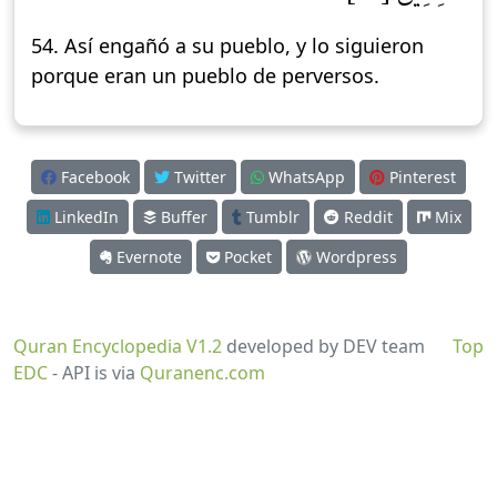
54. Así engañó a su pueblo, y lo siguieron
porque eran un pueblo de perversos.
Facebook
Twitter
WhatsApp
Pinterest
LinkedIn
Buffer
Tumblr
Reddit
Mix
Evernote
Pocket
Wordpress
Quran Encyclopedia V1.2
developed by DEV team
Top
EDC
- API is via
Quranenc.com