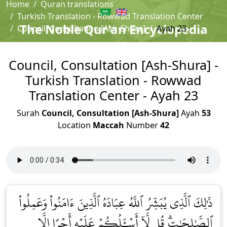
Home
Quran translations
Turkish Translation - Rowwad Translation Center
The Noble Qur'an Encyclopedia
Council, Consultation [Ash-Shura]
Ayah 23
Council, Consultation [Ash-Shura] -
Turkish Translation - Rowwad
Translation Center - Ayah 23
Surah
Council, Consultation [Ash-Shura]
Ayah
53
Location
Maccah
Number
42
ذَٰلِكَ ٱلَّذِي يُبَشِّرُ ٱللَّهُ عِبَادَهُ ٱلَّذِينَ ءَامَنُواْ وَعَمِلُواْ
ٱلصَّٰلِحَٰتِۗ قُل لَّآ أَسۡـَٔلُكُمۡ عَلَيۡهِ أَجۡرًا إِلَّا