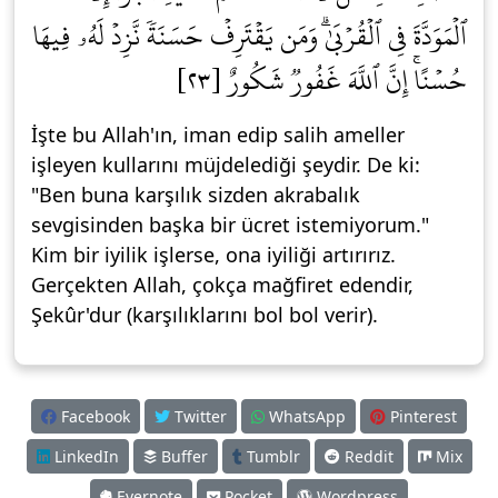
ٱلۡمَوَدَّةَ فِي ٱلۡقُرۡبَىٰۗ وَمَن يَقۡتَرِفۡ حَسَنَةٗ نَّزِدۡ لَهُۥ فِيهَا
حُسۡنًاۚ إِنَّ ٱللَّهَ غَفُورٞ شَكُورٌ [٢٣]
İşte bu Allah'ın, iman edip salih ameller
işleyen kullarını müjdelediği şeydir. De ki:
"Ben buna karşılık sizden akrabalık
sevgisinden başka bir ücret istemiyorum."
Kim bir iyilik işlerse, ona iyiliği artırırız.
Gerçekten Allah, çokça mağfiret edendir,
Şekûr'dur (karşılıklarını bol bol verir).
Facebook
Twitter
WhatsApp
Pinterest
LinkedIn
Buffer
Tumblr
Reddit
Mix
Evernote
Pocket
Wordpress