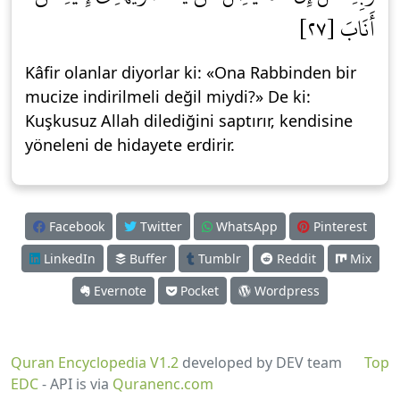
أَنَابَ [٢٧]
Kâfir olanlar diyorlar ki: «Ona Rabbinden bir
mucize indirilmeli değil miydi?» De ki:
Kuşkusuz Allah dilediğini saptırır, kendisine
yöneleni de hidayete erdirir.
Facebook
Twitter
WhatsApp
Pinterest
LinkedIn
Buffer
Tumblr
Reddit
Mix
Evernote
Pocket
Wordpress
Quran Encyclopedia V1.2
developed by DEV team
Top
EDC
- API is via
Quranenc.com