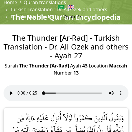
Home
Quran translations
Turkish Translation - Dr. Ali Ozek and others
The Noble Qur'an Encyclopedia
The Thunder [Ar-Rad]
Ayah 27
The Thunder [Ar-Rad] - Turkish
Translation - Dr. Ali Ozek and others
- Ayah 27
Surah
The Thunder [Ar-Rad]
Ayah
43
Location
Maccah
Number
13
وَيَقُولُ ٱلَّذِينَ كَفَرُواْ لَوۡلَآ أُنزِلَ عَلَيۡهِ ءَايَةٞ مِّن
رَّبِّهِۦۚ قُلۡ إِنَّ ٱللَّهَ يُضِلُّ مَن يَشَآءُ وَيَهۡدِيٓ إِلَيۡهِ مَنۡ