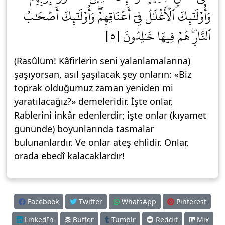
وَأُوْلَٰٓئِكَ ٱلۡأَغۡلَٰلُ فِيٓ أَعۡنَاقِهِمۡۖ وَأُوْلَٰٓئِكَ أَصۡحَٰبُ
ٱلنَّارِۖ هُمۡ فِيهَا خَٰلِدُونَ [٥]
(Rasûlüm! Kâfirlerin seni yalanlamalarına)
şaşıyorsan, asıl şaşılacak şey onların: «Biz
toprak olduğumuz zaman yeniden mi
yaratılacağız?» demeleridir. İşte onlar,
Rablerini inkâr edenlerdir; işte onlar (kıyamet
gününde) boyunlarında tasmalar
bulunanlardır. Ve onlar ateş ehlidir. Onlar,
orada ebedî kalacaklardır!
Facebook
Twitter
WhatsApp
Pinterest
LinkedIn
Buffer
Tumblr
Reddit
Mix