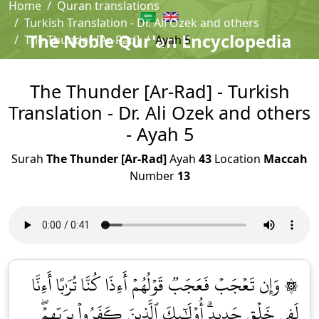
Home
Quran translations
Turkish Translation - Dr. Ali Ozek and others
The Noble Qur'an Encyclopedia
The Thunder [Ar-Rad]
Ayah 5
The Thunder [Ar-Rad] - Turkish
Translation - Dr. Ali Ozek and others
- Ayah 5
Surah
The Thunder [Ar-Rad]
Ayah
43
Location
Maccah
Number
13
۞ وَإِن تَعۡجَبۡ فَعَجَبٞ قَوۡلُهُمۡ أَءِذَا كُنَّا تُرَٰبًا أَءِنَّا
لَفِي خَلۡقٖ جَدِيدٍۗ أُوْلَٰٓئِكَ ٱلَّذِينَ كَفَرُواْ بِرَبِّهِمۡۖ