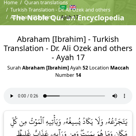
Home
Quran translations
Turkish Translation - Dr. Ali Ozek and others
The Noble Qur'an Encyclopedia
Abraham [Ibrahim]
Ayah 17
Abraham [Ibrahim] - Turkish
Translation - Dr. Ali Ozek and others
- Ayah 17
Surah
Abraham [Ibrahim]
Ayah
52
Location
Maccah
Number
14
يَتَجَرَّعُهُۥ وَلَا يَكَادُ يُسِيغُهُۥ وَيَأۡتِيهِ ٱلۡمَوۡتُ مِن كُلِّ
مَكَانٖ وَمَا هُوَ بِمَيِّتٖۖ وَمِن وَرَآئِهِۦ عَذَابٌ غَلِيظٞ