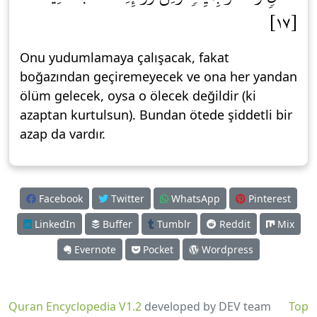
[١٧]
Onu yudumlamaya çalışacak, fakat
boğazından geçiremeyecek ve ona her yandan
ölüm gelecek, oysa o ölecek değildir (ki
azaptan kurtulsun). Bundan ötede şiddetli bir
azap da vardır.
Facebook
Twitter
WhatsApp
Pinterest
LinkedIn
Buffer
Tumblr
Reddit
Mix
Evernote
Pocket
Wordpress
Quran Encyclopedia V1.2
developed by DEV team
Top