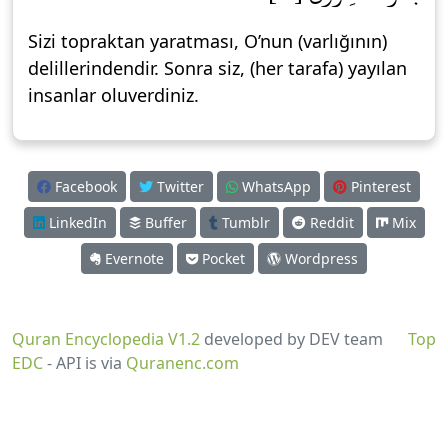
Sizi topraktan yaratması, O’nun (varlığının)
delillerindendir. Sonra siz, (her tarafa) yayılan
insanlar oluverdiniz.
Facebook
Twitter
WhatsApp
Pinterest
LinkedIn
Buffer
Tumblr
Reddit
Mix
Evernote
Pocket
Wordpress
Quran Encyclopedia V1.2
developed by DEV team
Top
EDC
- API is via
Quranenc.com