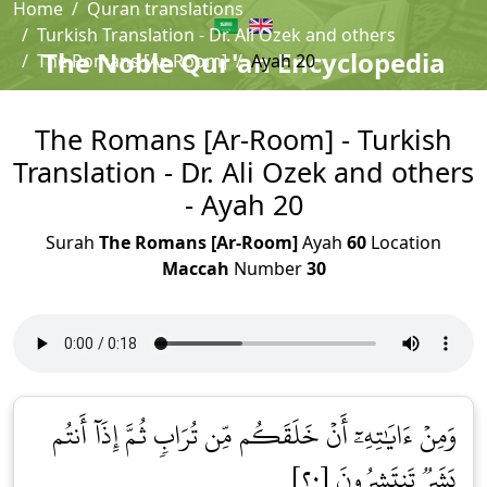
Home
Quran translations
Turkish Translation - Dr. Ali Ozek and others
The Noble Qur'an Encyclopedia
The Romans [Ar-Room]
Ayah 20
The Romans [Ar-Room] - Turkish
Translation - Dr. Ali Ozek and others
- Ayah 20
Surah
The Romans [Ar-Room]
Ayah
60
Location
Maccah
Number
30
وَمِنۡ ءَايَٰتِهِۦٓ أَنۡ خَلَقَكُم مِّن تُرَابٖ ثُمَّ إِذَآ أَنتُم
بَشَرٞ تَنتَشِرُونَ [٢٠]