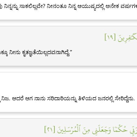
ನ್ನನ್ನು ಸಾಕಲಿಲ್ಲವೇ? ನೀನಂತೂ ನಿನ್ನ ಆಯುಷ್ಯದಲ್ಲಿ ಅನೇಕ ವರ್ಷಗಳನ
َٰفِرِينَ [١٩
ಕ್ಕೂ ನೀನು ಕೃತಜ್ಞತೆಯಿಲ್ಲದವನಾಗಿದ್ದೆ.”
 ನಿಜ. ಆದರೆ ಆಗ ನಾನು ಸರಿದಾರಿಯನ್ನು ತಿಳಿಯದ ಜನರಲ್ಲಿ ಸೇರಿದ್ದೆನು.
ِي حُكۡمٗا وَجَعَلَنِي مِنَ ٱلۡمُرۡسَلِينَ [٢١