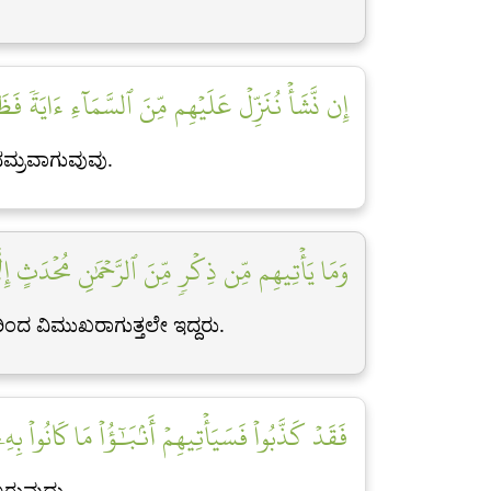
إِن نَّشَأۡ نُنَزِّلۡ عَلَيۡهِم مِّنَ ٱلسَّمَآءِ ءَايَةٗ ف]
ನಮ್ರವಾಗುವುವು.
وَمَا يَأۡتِيهِم مِّن ذِكۡرٖ مِّنَ ٱلرَّحۡمَٰنِ مُحۡدَثٍ إِ]
ವಿಮುಖರಾಗುತ್ತಲೇ ಇದ್ದರು.
فَقَدۡ كَذَّبُواْ فَسَيَأۡتِيهِمۡ أَنۢبَٰٓؤُاْ مَا كَانُواْ بِه]
ಬರುವುದು.