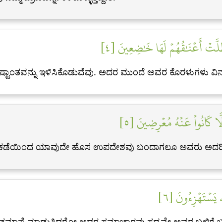
َظَلَّتۡ أَعۡنَٰقُهُمۡ لَهَا خَٰضِعِينَ [٤
ೃಷ್ಟಾಂತವನ್ನು ಇಳಿಸಿಕೊಡುವೆವು. ಅದರ ಮುಂದೆ ಅವರ ಕೊರಳುಗಳು ವಿ
لَّا كَانُواْ عَنۡهُ مُعۡرِضِينَ [٥
ಡೆಯಿಂದ ಯಾವುದೇ ಹೊಸ ಉಪದೇಶವು ಬಂದಾಗಲೂ ಅವರು ಅದರಿಂದ 
ِۦ يَسۡتَهۡزِءُونَ [٦
ು ತಮಾಷೆ ಮಾಡುತ್ತಿದ್ದರೋ ಅದರ ಸಮಾಚಾರವು ಸದ್ಯವೇ ಅವರ ಬಳಿಗೆ 