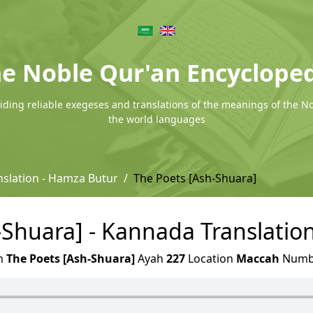
e Noble Qur'an Encyclope
ding reliable exegeses and translations of the meanings of the N
the world languages
slation - Hamza Butur
The Poets [Ash-Shuara]
-Shuara] - Kannada Translatio
h
The Poets [Ash-Shuara]
Ayah
227
Location
Maccah
Numb