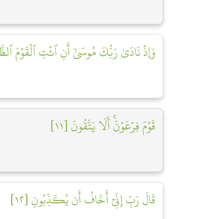
وَإِذۡ نَادَىٰ رَبُّكَ مُوسَىٰٓ أَنِ ٱئۡتِ ٱلۡقَوۡمَ ٱلظَّٰ]
قَوۡمَ فِرۡعَوۡنَۚ أَلَا يَتَّقُونَ [١١]
قَالَ رَبِّ إِنِّيٓ أَخَافُ أَن يُكَذِّبُونِ [١٢]