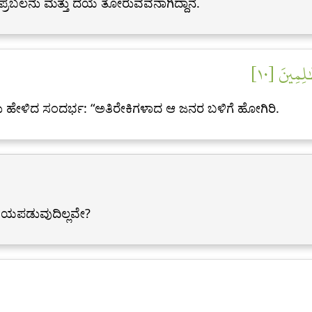
 ಪ್ರಬಲನು ಮತ್ತು ದಯೆ ತೋರುವವನಾಗಿದ್ದಾನೆ.
لِمِينَ [١٠
ೆದು ಹೇಳಿದ ಸಂದರ್ಭ: “ಅತಿರೇಕಿಗಳಾದ ಆ ಜನರ ಬಳಿಗೆ ಹೋಗಿರಿ.
ಭಯಪಡುವುದಿಲ್ಲವೇ?