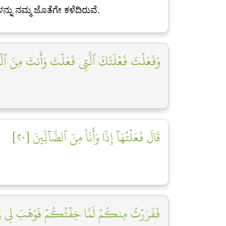
್ನು ನಮ್ಮ ಜೊತೆಗೇ ಕಳೆದಿರುವೆ.
وَفَعَلۡتَ فَعۡلَتَكَ ٱلَّتِي فَعَلۡتَ وَأَنتَ مِنَ ٱلۡك]
قَالَ فَعَلۡتُهَآ إِذٗا وَأَنَا۠ مِنَ ٱلضَّآلِّينَ [٢٠]
فَفَرَرۡتُ مِنكُمۡ لَمَّا خِفۡتُكُمۡ فَوَهَبَ لِي رَبّ]