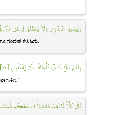
.
وَيَضِيقُ صَدۡرِي وَلَا يَنطَلِقُ لِسَانِي فَأَرۡسِلۡ ]
ನರಿಗೂ ಸಂದೇಶ ಕಳುಹಿಸು.
وَلَهُمۡ عَلَيَّ ذَنۢبٞ فَأَخَافُ أَن يَقۡتُلُونِ [١٤]
ುತ್ತಿದೆ.”
قَالَ كَلَّاۖ فَٱذۡهَبَا بِـَٔايَٰتِنَآۖ إِنَّا مَعَكُم مُّسۡتَم]