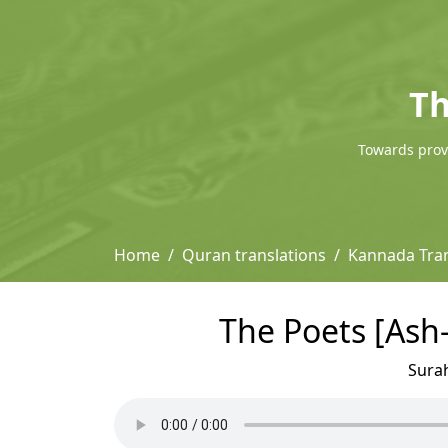
Th
Towards provi
Home
Quran translations
Kannada Tran
The Poets [Ash
Sura