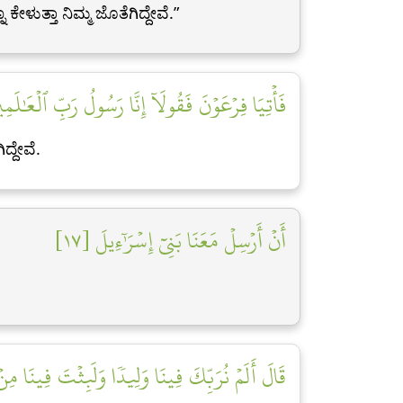
ಳುತ್ತಾ ನಿಮ್ಮ ಜೊತೆಗಿದ್ದೇವೆ.”
فَأۡتِيَا فِرۡعَوۡنَ فَقُولَآ إِنَّا رَسُولُ رَبِّ ٱلۡعَٰلَمِي]
್ದೇವೆ.
أَنۡ أَرۡسِلۡ مَعَنَا بَنِيٓ إِسۡرَٰٓءِيلَ [١٧]
قَالَ أَلَمۡ نُرَبِّكَ فِينَا وَلِيدٗا وَلَبِثۡتَ فِينَا مِ]