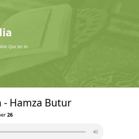
dia
oble Qur'an in
n - Hamza Butur
er
26