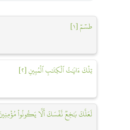
طسٓمٓ [١]
تِلۡكَ ءَايَٰتُ ٱلۡكِتَٰبِ ٱلۡمُبِينِ [٢]
لَعَلَّكَ بَٰخِعٞ نَّفۡسَكَ أَلَّا يَكُونُواْ مُؤۡمِنِينَ]