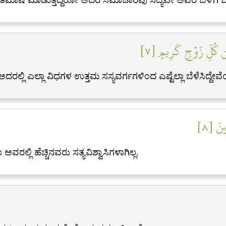
مِن كُلِّ زَوۡجٖ كَرِيمٍ [٧
ಲಿ ಎಲ್ಲಾ ವಿಧಗಳ ಉತ್ತಮ ಸಸ್ಯವರ್ಗಗಳಿಂದ ಎಷ್ಟೆಲ್ಲಾ ಬೆಳೆಸಿದ್ದೇವೆ
ينَ [٨
ರಲ್ಲಿ ಹೆಚ್ಚಿನವರು ಸತ್ಯವಿಶ್ವಾಸಿಗಳಾಗಿಲ್ಲ.