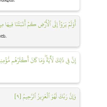
أَوَلَمۡ يَرَوۡاْ إِلَى ٱلۡأَرۡضِ كَمۡ أَنۢبَتۡنَا فِيهَا ]
ಂದು.
إِنَّ فِي ذَٰلِكَ لَأٓيَةٗۖ وَمَا كَانَ أَكۡثَرُهُم مُّؤۡمِنِ]
وَإِنَّ رَبَّكَ لَهُوَ ٱلۡعَزِيزُ ٱلرَّحِيمُ [٩]