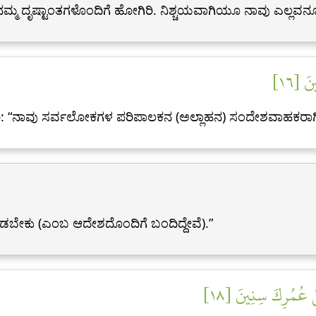
ನಮ್ಮ ದೃಷ್ಟಾಂತಗಳೊಂದಿಗೆ ಹೋಗಿರಿ. ನಿಶ್ಚಯವಾಗಿಯೂ ನಾವು ಎಲ್ಲವನ್ನೂ ಕೇ
نَ [١٦
ಿ: “ನಾವು ಸರ್ವಲೋಕಗಳ ಪರಿಪಾಲಕನ (ಅಲ್ಲಾಹನ) ಸಂದೇಶವಾಹಕರಾಗಿದ
ಕೊಡಬೇಕು (ಎಂಬ ಆದೇಶದೊಂದಿಗೆ ಬಂದಿದ್ದೇವೆ).”
نۡ عُمُرِكَ سِنِينَ [١٨