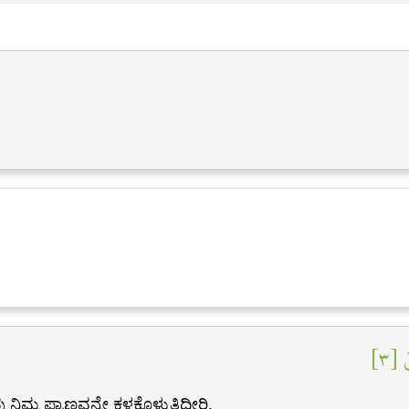
 [٣
ಮ ಪ್ರಾಣವನ್ನೇ ಕಳಕೊಳ್ಳುತ್ತಿದ್ದೀರಿ.