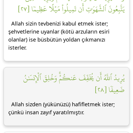
يَتَّبِعُونَ ٱلشَّهَوَٰتِ أَن تَمِيلُواْ مَيۡلًا عَظِيمٗا [٢٧]
Allah sizin tevbenizi kabul etmek ister;
şehvetlerine uyanlar (kötü arzuların esiri
olanlar) ise büsbütün yoldan çıkmanızı
isterler.
يُرِيدُ ٱللَّهُ أَن يُخَفِّفَ عَنكُمۡۚ وَخُلِقَ ٱلۡإِنسَٰنُ
ضَعِيفٗا [٢٨]
Allah sizden (yükünüzü) hafifletmek ister;
çünkü insan zayıf yaratılmıştır.