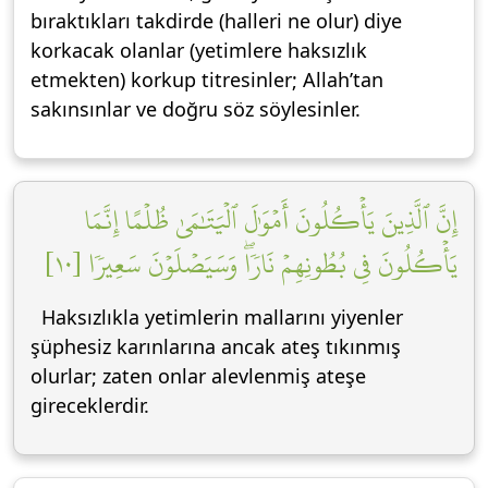
bıraktıkları takdirde (halleri ne olur) diye
korkacak olanlar (yetimlere haksızlık
etmekten) korkup titresinler; Allah’tan
sakınsınlar ve doğru söz söylesinler.
إِنَّ ٱلَّذِينَ يَأۡكُلُونَ أَمۡوَٰلَ ٱلۡيَتَٰمَىٰ ظُلۡمًا إِنَّمَا
يَأۡكُلُونَ فِي بُطُونِهِمۡ نَارٗاۖ وَسَيَصۡلَوۡنَ سَعِيرٗا [١٠]
Haksızlıkla yetimlerin mallarını yiyenler
şüphesiz karınlarına ancak ateş tıkınmış
olurlar; zaten onlar alevlenmiş ateşe
gireceklerdir.