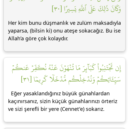
وَكَانَ ذَٰلِكَ عَلَى ٱللَّهِ يَسِيرًا [٣٠]
Her kim bunu düşmanlık ve zulüm maksadıyla
yaparsa, (bilsin ki) onu ateşe sokacağız. Bu ise
Allah’a göre çok kolaydır.
إِن تَجۡتَنِبُواْ كَبَآئِرَ مَا تُنۡهَوۡنَ عَنۡهُ نُكَفِّرۡ عَنكُمۡ
سَيِّـَٔاتِكُمۡ وَنُدۡخِلۡكُم مُّدۡخَلٗا كَرِيمٗا [٣١]
Eğer yasaklandığınız büyük günahlardan
kaçınırsanız, sizin küçük günahlarınızı örteriz
ve sizi şerefli bir yere (Cennet'e) sokarız.