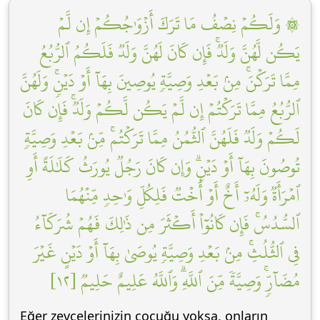
۞ وَلَكُمۡ نِصۡفُ مَا تَرَكَ أَزۡوَٰجُكُمۡ إِن لَّمۡ
يَكُن لَّهُنَّ وَلَدٞۚ فَإِن كَانَ لَهُنَّ وَلَدٞ فَلَكُمُ ٱلرُّبُعُ
مِمَّا تَرَكۡنَۚ مِنۢ بَعۡدِ وَصِيَّةٖ يُوصِينَ بِهَآ أَوۡ دَيۡنٖۚ وَلَهُنَّ
ٱلرُّبُعُ مِمَّا تَرَكۡتُمۡ إِن لَّمۡ يَكُن لَّكُمۡ وَلَدٞۚ فَإِن كَانَ
لَكُمۡ وَلَدٞ فَلَهُنَّ ٱلثُّمُنُ مِمَّا تَرَكۡتُمۚ مِّنۢ بَعۡدِ وَصِيَّةٖ
تُوصُونَ بِهَآ أَوۡ دَيۡنٖۗ وَإِن كَانَ رَجُلٞ يُورَثُ كَلَٰلَةً أَوِ
ٱمۡرَأَةٞ وَلَهُۥٓ أَخٌ أَوۡ أُخۡتٞ فَلِكُلِّ وَٰحِدٖ مِّنۡهُمَا
ٱلسُّدُسُۚ فَإِن كَانُوٓاْ أَكۡثَرَ مِن ذَٰلِكَ فَهُمۡ شُرَكَآءُ
فِي ٱلثُّلُثِۚ مِنۢ بَعۡدِ وَصِيَّةٖ يُوصَىٰ بِهَآ أَوۡ دَيۡنٍ غَيۡرَ
مُضَآرّٖۚ وَصِيَّةٗ مِّنَ ٱللَّهِۗ وَٱللَّهُ عَلِيمٌ حَلِيمٞ [١٢]
Eğer zevcelerinizin çocuğu yoksa, onların