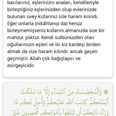
bacılarınız, eşlerinizin anaları, kendileriyle
birleştiğiniz eşlerinizden olup evlerinizde
bulunan üvey kızlarınız size haram kılındı.
Eğer onlarla (nikâhlanıp da) henüz
birleşmemişseniz kızlarını almanızda size bir
mahzur yoktur. Kendi sulbünüzden olan
oğullarınızın eşleri ve iki kız kardeşi birden
almak da size haram kılındı; ancak geçen
geçmiştir. Allah çok bağışlayıcı ve
esirgeyicidir.
۞ وَٱلۡمُحۡصَنَٰتُ مِنَ ٱلنِّسَآءِ إِلَّا مَا مَلَكَتۡ
أَيۡمَٰنُكُمۡۖ كِتَٰبَ ٱللَّهِ عَلَيۡكُمۡۚ وَأُحِلَّ لَكُم مَّا
وَرَآءَ ذَٰلِكُمۡ أَن تَبۡتَغُواْ بِأَمۡوَٰلِكُم مُّحۡصِنِينَ غَيۡرَ