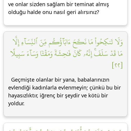
ve onlar sizden sağlam bir teminat almış
olduğu halde onu nasıl geri alırsınız?
وَلَا تَنكِحُواْ مَا نَكَحَ ءَابَآؤُكُم مِّنَ ٱلنِّسَآءِ إِلَّا
مَا قَدۡ سَلَفَۚ إِنَّهُۥ كَانَ فَٰحِشَةٗ وَمَقۡتٗا وَسَآءَ سَبِيلًا
[٢٢]
Geçmişte olanlar bir yana, babalarınızın
evlendiği kadınlarla evlenmeyin; çünkü bu bir
hayasızlıktır, iğrenç bir şeydir ve kötü bir
yoldur.