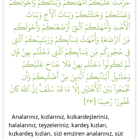
حُرِّمَتۡ عَلَيۡكُمۡ أُمَّهَٰتُكُمۡ وَبَنَاتُكُمۡ وَأَخَوَٰتُكُمۡ
وَعَمَّٰتُكُمۡ وَخَٰلَٰتُكُمۡ وَبَنَاتُ ٱلۡأَخِ وَبَنَاتُ
ٱلۡأُخۡتِ وَأُمَّهَٰتُكُمُ ٱلَّٰتِيٓ أَرۡضَعۡنَكُمۡ وَأَخَوَٰتُكُم
مِّنَ ٱلرَّضَٰعَةِ وَأُمَّهَٰتُ نِسَآئِكُمۡ وَرَبَٰٓئِبُكُمُ ٱلَّٰتِي
فِي حُجُورِكُم مِّن نِّسَآئِكُمُ ٱلَّٰتِي دَخَلۡتُم بِهِنَّ فَإِن
لَّمۡ تَكُونُواْ دَخَلۡتُم بِهِنَّ فَلَا جُنَاحَ عَلَيۡكُمۡ
وَحَلَٰٓئِلُ أَبۡنَآئِكُمُ ٱلَّذِينَ مِنۡ أَصۡلَٰبِكُمۡ وَأَن
تَجۡمَعُواْ بَيۡنَ ٱلۡأُخۡتَيۡنِ إِلَّا مَا قَدۡ سَلَفَۗ إِنَّ ٱللَّهَ كَانَ
غَفُورٗا رَّحِيمٗا [٢٣]
Analarınız, kızlarınız, kızkardeşleriniz,
halalarınız, teyzeleriniz, kardeş kızları,
kızkardeş kızları, sizi emziren analarınız, süt