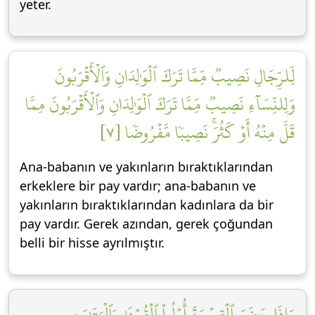
yeter.
لِّلرِّجَالِ نَصِيبٞ مِّمَّا تَرَكَ ٱلۡوَٰلِدَانِ وَٱلۡأَقۡرَبُونَ
وَلِلنِّسَآءِ نَصِيبٞ مِّمَّا تَرَكَ ٱلۡوَٰلِدَانِ وَٱلۡأَقۡرَبُونَ مِمَّا
قَلَّ مِنۡهُ أَوۡ كَثُرَۚ نَصِيبٗا مَّفۡرُوضٗا [٧]
Ana-babanın ve yakınların bıraktıklarından
erkeklere bir pay vardır; ana-babanın ve
yakınların bıraktıklarından kadınlara da bir
pay vardır. Gerek azından, gerek çoğundan
belli bir hisse ayrılmıştır.
وَإِذَا حَضَرَ ٱلۡقِسۡمَةَ أُوْلُواْ ٱلۡقُرۡبَىٰ وَٱلۡيَتَٰمَىٰ