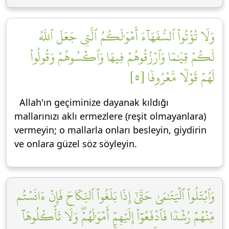
وَلَا تُؤۡتُواْ ٱلسُّفَهَآءَ أَمۡوَٰلَكُمُ ٱلَّتِي جَعَلَ ٱللَّهُ
لَكُمۡ قِيَٰمٗا وَٱرۡزُقُوهُمۡ فِيهَا وَٱكۡسُوهُمۡ وَقُولُواْ
لَهُمۡ قَوۡلٗا مَّعۡرُوفٗا [٥]
Allah'ın geçiminize dayanak kıldığı
mallarınızı aklı ermezlere (reşit olmayanlara)
vermeyin; o mallarla onları besleyin, giydirin
ve onlara güzel söz söyleyin.
وَٱبۡتَلُواْ ٱلۡيَتَٰمَىٰ حَتَّىٰٓ إِذَا بَلَغُواْ ٱلنِّكَاحَ فَإِنۡ ءَانَسۡتُم
مِّنۡهُمۡ رُشۡدٗا فَٱدۡفَعُوٓاْ إِلَيۡهِمۡ أَمۡوَٰلَهُمۡۖ وَلَا تَأۡكُلُوهَآ