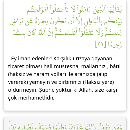
يَٰٓأَيُّهَا ٱلَّذِينَ ءَامَنُواْ لَا تَأۡكُلُوٓاْ أَمۡوَٰلَكُم
بَيۡنَكُم بِٱلۡبَٰطِلِ إِلَّآ أَن تَكُونَ تِجَٰرَةً عَن تَرَاضٖ
مِّنكُمۡۚ وَلَا تَقۡتُلُوٓاْ أَنفُسَكُمۡۚ إِنَّ ٱللَّهَ كَانَ بِكُمۡ
رَحِيمٗا [٢٩]
Ey iman edenler! Karşılıklı rızaya dayanan
ticaret olması hali müstesna, mallarınızı, bâtıl
(haksız ve haram yollar) ile aranızda (alıp
vererek) yemeyin ve birbirinizi (Haksız yere)
öldürmeyin. Şüphe yoktur ki Allah, size karşı
çok merhametlidir.
وَمَن يَفۡعَلۡ ذَٰلِكَ عُدۡوَٰنٗا وَظُلۡمٗا فَسَوۡفَ نُصۡلِيهِ نَارٗاۚ