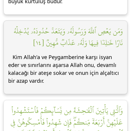
büyük kurtuluş budur.
وَمَن يَعۡصِ ٱللَّهَ وَرَسُولَهُۥ وَيَتَعَدَّ حُدُودَهُۥ يُدۡخِلۡهُ
نَارًا خَٰلِدٗا فِيهَا وَلَهُۥ عَذَابٞ مُّهِينٞ [١٤]
Kim Allah'a ve Peygamberine karşı isyan
eder ve sınırlarını aşarsa Allah onu, devamlı
kalacağı bir ateşe sokar ve onun için alçaltıcı
bir azap vardır.
وَٱلَّٰتِي يَأۡتِينَ ٱلۡفَٰحِشَةَ مِن نِّسَآئِكُمۡ فَٱسۡتَشۡهِدُواْ
عَلَيۡهِنَّ أَرۡبَعَةٗ مِّنكُمۡۖ فَإِن شَهِدُواْ فَأَمۡسِكُوهُنَّ فِي