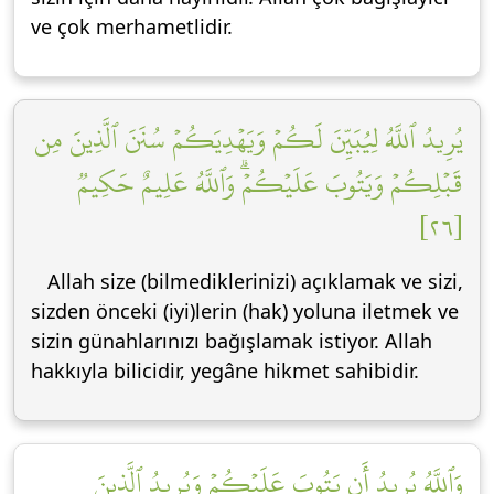
ve çok merhametlidir.
يُرِيدُ ٱللَّهُ لِيُبَيِّنَ لَكُمۡ وَيَهۡدِيَكُمۡ سُنَنَ ٱلَّذِينَ مِن
قَبۡلِكُمۡ وَيَتُوبَ عَلَيۡكُمۡۗ وَٱللَّهُ عَلِيمٌ حَكِيمٞ
[٢٦]
Allah size (bilmediklerinizi) açıklamak ve sizi,
sizden önceki (iyi)lerin (hak) yoluna iletmek ve
sizin günahlarınızı bağışlamak istiyor. Allah
hakkıyla bilicidir, yegâne hikmet sahibidir.
وَٱللَّهُ يُرِيدُ أَن يَتُوبَ عَلَيۡكُمۡ وَيُرِيدُ ٱلَّذِينَ