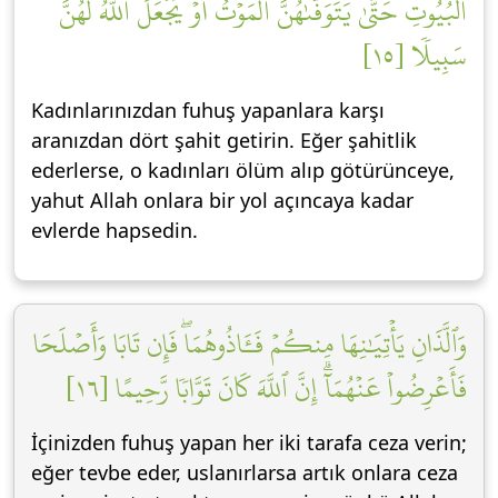
ٱلۡبُيُوتِ حَتَّىٰ يَتَوَفَّىٰهُنَّ ٱلۡمَوۡتُ أَوۡ يَجۡعَلَ ٱللَّهُ لَهُنَّ
سَبِيلٗا [١٥]
Kadınlarınızdan fuhuş yapanlara karşı
aranızdan dört şahit getirin. Eğer şahitlik
ederlerse, o kadınları ölüm alıp götürünceye,
yahut Allah onlara bir yol açıncaya kadar
evlerde hapsedin.
وَٱلَّذَانِ يَأۡتِيَٰنِهَا مِنكُمۡ فَـَٔاذُوهُمَاۖ فَإِن تَابَا وَأَصۡلَحَا
فَأَعۡرِضُواْ عَنۡهُمَآۗ إِنَّ ٱللَّهَ كَانَ تَوَّابٗا رَّحِيمًا [١٦]
İçinizden fuhuş yapan her iki tarafa ceza verin;
eğer tevbe eder, uslanırlarsa artık onlara ceza