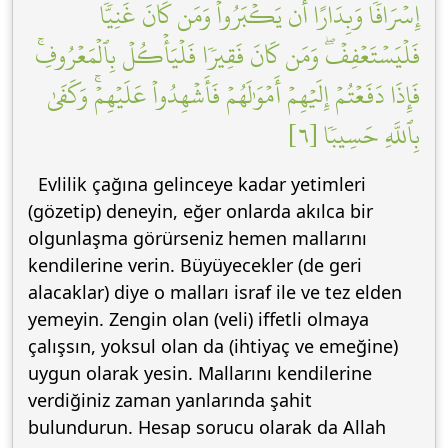
إِسۡرَافٗا وَبِدَارًا أَن يَكۡبَرُواْۚ وَمَن كَانَ غَنِيّٗا
فَلۡيَسۡتَعۡفِفۡۖ وَمَن كَانَ فَقِيرٗا فَلۡيَأۡكُلۡ بِٱلۡمَعۡرُوفِۚ
فَإِذَا دَفَعۡتُمۡ إِلَيۡهِمۡ أَمۡوَٰلَهُمۡ فَأَشۡهِدُواْ عَلَيۡهِمۡۚ وَكَفَىٰ
بِٱللَّهِ حَسِيبٗا [٦]
Evlilik çağına gelinceye kadar yetimleri
(gözetip) deneyin, eğer onlarda akılca bir
olgunlaşma görürseniz hemen mallarını
kendilerine verin. Büyüyecekler (de geri
alacaklar) diye o malları israf ile ve tez elden
yemeyin. Zengin olan (veli) iffetli olmaya
çalışsın, yoksul olan da (ihtiyaç ve emeğine)
uygun olarak yesin. Mallarını kendilerine
verdiğiniz zaman yanlarında şahit
bulundurun. Hesap sorucu olarak da Allah