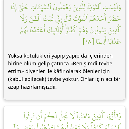
وَلَيۡسَتِ ٱلتَّوۡبَةُ لِلَّذِينَ يَعۡمَلُونَ ٱلسَّيِّـَٔاتِ حَتَّىٰٓ إِذَا
حَضَرَ أَحَدَهُمُ ٱلۡمَوۡتُ قَالَ إِنِّي تُبۡتُ ٱلۡـَٰٔنَ وَلَا
ٱلَّذِينَ يَمُوتُونَ وَهُمۡ كُفَّارٌۚ أُوْلَٰٓئِكَ أَعۡتَدۡنَا لَهُمۡ
عَذَابًا أَلِيمٗا [١٨]
Yoksa kötülükleri yapıp yapıp da içlerinden
birine ölüm gelip çatınca «Ben şimdi tevbe
ettim» diyenler ile kâfir olarak ölenler için
(kabul edilecek) tevbe yoktur. Onlar için acı bir
azap hazırlamışızdır.
يَٰٓأَيُّهَا ٱلَّذِينَ ءَامَنُواْ لَا يَحِلُّ لَكُمۡ أَن تَرِثُواْ
ٱلنِّسَآءَ كَرۡهٗاۖ وَلَا تَعۡضُلُوهُنَّ لِتَذۡهَبُواْ بِبَعۡضِ مَآ