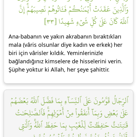
وَٱلَّذِينَ عَقَدَتۡ أَيۡمَٰنُكُمۡ فَـَٔاتُوهُمۡ نَصِيبَهُمۡۚ إِنَّ
ٱللَّهَ كَانَ عَلَىٰ كُلِّ شَيۡءٖ شَهِيدًا [٣٣]
Ana-babanın ve yakın akrabanın bıraktıkları
mala (vâris olsunlar diye kadın ve erkek) her
biri için vârisler kıldık. Yeminlerinizle
bağlandığınız kimselere de hisselerini verin.
Şüphe yoktur ki Allah, her şeye şahittir.
ٱلرِّجَالُ قَوَّٰمُونَ عَلَى ٱلنِّسَآءِ بِمَا فَضَّلَ ٱللَّهُ بَعۡضَهُمۡ
عَلَىٰ بَعۡضٖ وَبِمَآ أَنفَقُواْ مِنۡ أَمۡوَٰلِهِمۡۚ فَٱلصَّٰلِحَٰتُ
قَٰنِتَٰتٌ حَٰفِظَٰتٞ لِّلۡغَيۡبِ بِمَا حَفِظَ ٱللَّهُۚ وَٱلَّٰتِي