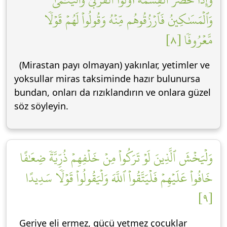
وَٱلۡمَسَٰكِينُ فَٱرۡزُقُوهُم مِّنۡهُ وَقُولُواْ لَهُمۡ قَوۡلٗا
مَّعۡرُوفٗا [٨]
(Mirastan payı olmayan) yakınlar, yetimler ve
yoksullar miras taksiminde hazır bulunursa
bundan, onları da rızıklandırın ve onlara güzel
söz söyleyin.
وَلۡيَخۡشَ ٱلَّذِينَ لَوۡ تَرَكُواْ مِنۡ خَلۡفِهِمۡ ذُرِّيَّةٗ ضِعَٰفًا
خَافُواْ عَلَيۡهِمۡ فَلۡيَتَّقُواْ ٱللَّهَ وَلۡيَقُولُواْ قَوۡلٗا سَدِيدًا
[٩]
Geriye eli ermez, gücü yetmez çocuklar