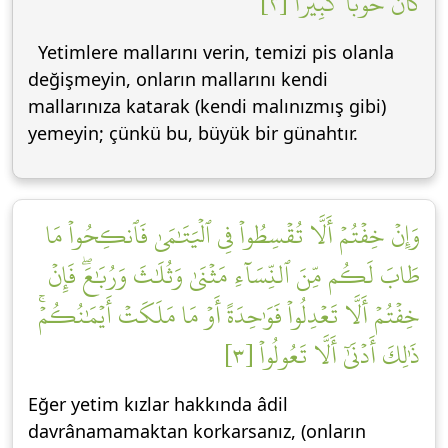
كَانَ حُوبٗا كَبِيرٗا [٢]
Yetimlere mallarını verin, temizi pis olanla
değişmeyin, onların mallarını kendi
mallarınıza katarak (kendi malınızmış gibi)
yemeyin; çünkü bu, büyük bir günahtır.
وَإِنۡ خِفۡتُمۡ أَلَّا تُقۡسِطُواْ فِي ٱلۡيَتَٰمَىٰ فَٱنكِحُواْ مَا
طَابَ لَكُم مِّنَ ٱلنِّسَآءِ مَثۡنَىٰ وَثُلَٰثَ وَرُبَٰعَۖ فَإِنۡ
خِفۡتُمۡ أَلَّا تَعۡدِلُواْ فَوَٰحِدَةً أَوۡ مَا مَلَكَتۡ أَيۡمَٰنُكُمۡۚ
ذَٰلِكَ أَدۡنَىٰٓ أَلَّا تَعُولُواْ [٣]
Eğer yetim kızlar hakkında âdil
davrânamamaktan korkarsanız, (onların