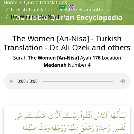
Home
Quran translations
Turkish Translation - Dr. Ali Ozek and others
The Noble Qur'an Encyclopedia
The Women [An-Nisa]
The Women [An-Nisa] - Turkish
Translation - Dr. Ali Ozek and others
Surah
The Women [An-Nisa]
Ayah
176
Location
Madanah
Number
4
يَٰٓأَيُّهَا ٱلنَّاسُ ٱتَّقُواْ رَبَّكُمُ ٱلَّذِي خَلَقَكُم مِّن
نَّفۡسٖ وَٰحِدَةٖ وَخَلَقَ مِنۡهَا زَوۡجَهَا وَبَثَّ مِنۡهُمَا