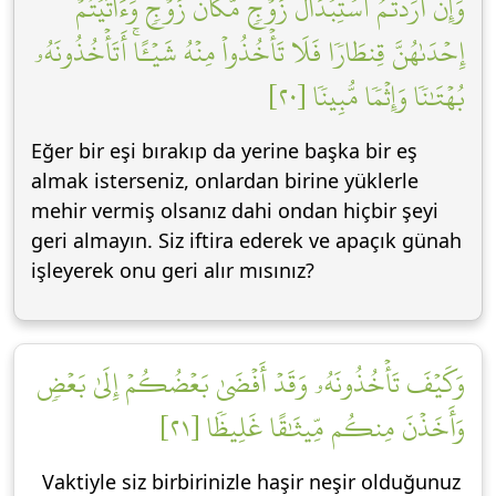
وَإِنۡ أَرَدتُّمُ ٱسۡتِبۡدَالَ زَوۡجٖ مَّكَانَ زَوۡجٖ وَءَاتَيۡتُمۡ
إِحۡدَىٰهُنَّ قِنطَارٗا فَلَا تَأۡخُذُواْ مِنۡهُ شَيۡـًٔاۚ أَتَأۡخُذُونَهُۥ
بُهۡتَٰنٗا وَإِثۡمٗا مُّبِينٗا [٢٠]
Eğer bir eşi bırakıp da yerine başka bir eş
almak isterseniz, onlardan birine yüklerle
mehir vermiş olsanız dahi ondan hiçbir şeyi
geri almayın. Siz iftira ederek ve apaçık günah
işleyerek onu geri alır mısınız?
وَكَيۡفَ تَأۡخُذُونَهُۥ وَقَدۡ أَفۡضَىٰ بَعۡضُكُمۡ إِلَىٰ بَعۡضٖ
وَأَخَذۡنَ مِنكُم مِّيثَٰقًا غَلِيظٗا [٢١]
Vaktiyle siz birbirinizle haşir neşir olduğunuz