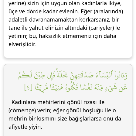
yerine) sizin için uygun olan kadınlarla ikiye,
üçe ve dörde kadar evlenin. Eğer (aralarında)
adaletli davranamamaktan korkarsanız, bir
tane ile yahut elinizin altındaki (cariyeler) le
yetinin; bu, haksızlık etmemeniz için daha
elverişlidir.
وَءَاتُواْ ٱلنِّسَآءَ صَدُقَٰتِهِنَّ نِحۡلَةٗۚ فَإِن طِبۡنَ لَكُمۡ
عَن شَيۡءٖ مِّنۡهُ نَفۡسٗا فَكُلُوهُ هَنِيٓـٔٗا مَّرِيٓـٔٗا [٤]
Kadınlara mehirlerini gönül rızası ile
(cömertçe) verin; eğer gönül hoşluğu ile o
mehrin bir kısmını size bağışlarlarsa onu da
afiyetle yiyin.