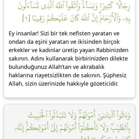
رِجَالٗا كَثِيرٗا وَنِسَآءٗۚ وَٱتَّقُواْ ٱللَّهَ ٱلَّذِي تَسَآءَلُونَ
بِهِۦ وَٱلۡأَرۡحَامَۚ إِنَّ ٱللَّهَ كَانَ عَلَيۡكُمۡ رَقِيبٗا [١]
Ey insanlar! Sizi bir tek nefisten yaratan ve
ondan da eşini yaratan ve ikisinden birçok
erkekler ve kadınlar üretip yayan Rabbinizden
sakının. Adını kullanarak birbirinizden dilekte
bulunduğunuz Allah’tan ve akrabalık
haklarına riayetsizlikten de sakının. Şüphesiz
Allah, sizin üzerinizde hakkıyle gözeticidir.
وَءَاتُواْ ٱلۡيَتَٰمَىٰٓ أَمۡوَٰلَهُمۡۖ وَلَا تَتَبَدَّلُواْ ٱلۡخَبِيثَ
بِٱلطَّيِّبِۖ وَلَا تَأۡكُلُوٓاْ أَمۡوَٰلَهُمۡ إِلَىٰٓ أَمۡوَٰلِكُمۡۚ إِنَّهُۥ