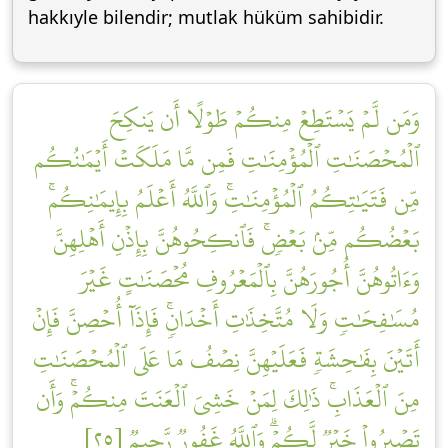
hakkıyle bilendir; mutlak hüküm sahibidir.
وَمَن لَّمۡ يَسۡتَطِعۡ مِنكُمۡ طَوۡلًا أَن يَنكِحَ
ٱلۡمُحۡصَنَٰتِ ٱلۡمُؤۡمِنَٰتِ فَمِن مَّا مَلَكَتۡ أَيۡمَٰنُكُم
مِّن فَتَيَٰتِكُمُ ٱلۡمُؤۡمِنَٰتِۚ وَٱللَّهُ أَعۡلَمُ بِإِيمَٰنِكُمۚ
بَعۡضُكُم مِّنۢ بَعۡضٖۚ فَٱنكِحُوهُنَّ بِإِذۡنِ أَهۡلِهِنَّ
وَءَاتُوهُنَّ أُجُورَهُنَّ بِٱلۡمَعۡرُوفِ مُحۡصَنَٰتٍ غَيۡرَ
مُسَٰفِحَٰتٖ وَلَا مُتَّخِذَٰتِ أَخۡدَانٖۚ فَإِذَآ أُحۡصِنَّ فَإِنۡ
أَتَيۡنَ بِفَٰحِشَةٖ فَعَلَيۡهِنَّ نِصۡفُ مَا عَلَى ٱلۡمُحۡصَنَٰتِ
مِنَ ٱلۡعَذَابِۚ ذَٰلِكَ لِمَنۡ خَشِيَ ٱلۡعَنَتَ مِنكُمۡۚ وَأَن
تَصۡبِرُواْ خَيۡرٞ لَّكُمۡۗ وَٱللَّهُ غَفُورٞ رَّحِيمٞ [٢٥]