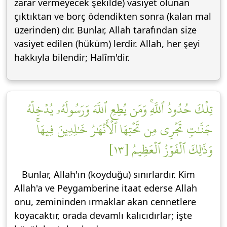
zarar vermeyecek şekilde) vasiyet olunan
çıktıktan ve borç ödendikten sonra (kalan mal
üzerinden) dır. Bunlar, Allah tarafından size
vasiyet edilen (hüküm) lerdir. Allah, her şeyi
hakkıyla bilendir; Halîm'dir.
تِلۡكَ حُدُودُ ٱللَّهِۚ وَمَن يُطِعِ ٱللَّهَ وَرَسُولَهُۥ يُدۡخِلۡهُ
جَنَّٰتٖ تَجۡرِي مِن تَحۡتِهَا ٱلۡأَنۡهَٰرُ خَٰلِدِينَ فِيهَاۚ
وَذَٰلِكَ ٱلۡفَوۡزُ ٱلۡعَظِيمُ [١٣]
Bunlar, Allah'ın (koyduğu) sınırlardır. Kim
Allah'a ve Peygamberine itaat ederse Allah
onu, zemininden ırmaklar akan cennetlere
koyacaktır, orada devamlı kalıcıdırlar; işte