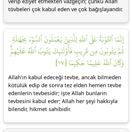
verip eziyet etmekten vazgeçin; çünkü Allah
tövbeleri çok kabul eden ve çok bağışlayandır.
إِنَّمَا ٱلتَّوۡبَةُ عَلَى ٱللَّهِ لِلَّذِينَ يَعۡمَلُونَ ٱلسُّوٓءَ بِجَهَٰلَةٖ
ثُمَّ يَتُوبُونَ مِن قَرِيبٖ فَأُوْلَٰٓئِكَ يَتُوبُ ٱللَّهُ عَلَيۡهِمۡۗ
وَكَانَ ٱللَّهُ عَلِيمًا حَكِيمٗا [١٧]
Allah'ın kabul edeceği tevbe, ancak bilmeden
kötülük edip de sonra tez elden hemen tevbe
edenlerin tevbesidir; işte Allah bunların
tevbesini kabul eder; Allah her şeyi hakkıyla
bilendir, hikmet sahibidir.