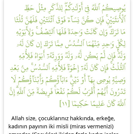
يُوصِيكُمُ ٱللَّهُ فِيٓ أَوۡلَٰدِكُمۡۖ لِلذَّكَرِ مِثۡلُ حَظِّ
ٱلۡأُنثَيَيۡنِۚ فَإِن كُنَّ نِسَآءٗ فَوۡقَ ٱثۡنَتَيۡنِ فَلَهُنَّ ثُلُثَا
مَا تَرَكَۖ وَإِن كَانَتۡ وَٰحِدَةٗ فَلَهَا ٱلنِّصۡفُۚ وَلِأَبَوَيۡهِ
لِكُلِّ وَٰحِدٖ مِّنۡهُمَا ٱلسُّدُسُ مِمَّا تَرَكَ إِن كَانَ لَهُۥ
وَلَدٞۚ فَإِن لَّمۡ يَكُن لَّهُۥ وَلَدٞ وَوَرِثَهُۥٓ أَبَوَاهُ فَلِأُمِّهِ
ٱلثُّلُثُۚ فَإِن كَانَ لَهُۥٓ إِخۡوَةٞ فَلِأُمِّهِ ٱلسُّدُسُۚ مِنۢ بَعۡدِ
وَصِيَّةٖ يُوصِي بِهَآ أَوۡ دَيۡنٍۗ ءَابَآؤُكُمۡ وَأَبۡنَآؤُكُمۡ لَا
تَدۡرُونَ أَيُّهُمۡ أَقۡرَبُ لَكُمۡ نَفۡعٗاۚ فَرِيضَةٗ مِّنَ ٱللَّهِۗ إِنَّ
ٱللَّهَ كَانَ عَلِيمًا حَكِيمٗا [١١]
Allah size, çocuklarınız hakkında, erkeğe,
kadının payının iki misli (miras vermenizi)