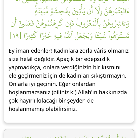
ءَاتَيۡتُمُوهُنَّ إِلَّآ أَن يَأۡتِينَ بِفَٰحِشَةٖ مُّبَيِّنَةٖۚ
وَعَاشِرُوهُنَّ بِٱلۡمَعۡرُوفِۚ فَإِن كَرِهۡتُمُوهُنَّ فَعَسَىٰٓ أَن
تَكۡرَهُواْ شَيۡـٔٗا وَيَجۡعَلَ ٱللَّهُ فِيهِ خَيۡرٗا كَثِيرٗا [١٩]
Ey iman edenler! Kadınlara zorla vâris olmanız
size helâl değildir. Apaçık bir edepsizlik
yapmadıkça, onlara verdiğinizin bir kısmını
ele geçirmeniz için de kadınları sıkıştırmayın.
Onlarla iyi geçinin. Eğer onlardan
hoşlanmazsanız (biliniz ki) Allah'ın hakkınızda
çok hayırlı kılacağı bir şeyden de
hoşlanmamış olabilirsiniz.