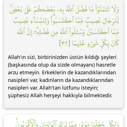
وَلَا تَتَمَنَّوۡاْ مَا فَضَّلَ ٱللَّهُ بِهِۦ بَعۡضَكُمۡ عَلَىٰ بَعۡضٖۚ
لِّلرِّجَالِ نَصِيبٞ مِّمَّا ٱكۡتَسَبُواْۖ وَلِلنِّسَآءِ نَصِيبٞ
مِّمَّا ٱكۡتَسَبۡنَۚ وَسۡـَٔلُواْ ٱللَّهَ مِن فَضۡلِهِۦٓۚ إِنَّ ٱللَّهَ
كَانَ بِكُلِّ شَيۡءٍ عَلِيمٗا [٣٢]
Allah'ın sizi, birbirinizden üstün kıldığı şeyleri
(başkasında olup da sizde olmayanı) hasretle
arzu etmeyin. Erkeklerin de kazandıklarından
nasipleri var, kadınların da kazandıklarından
nasipleri var. Allah'tan lütfunu isteyin;
şüphesiz Allah herşeyi hakkıyla bilmektedir.
وَلِكُلّٖ جَعَلۡنَا مَوَٰلِيَ مِمَّا تَرَكَ ٱلۡوَٰلِدَانِ وَٱلۡأَقۡرَبُونَۚ