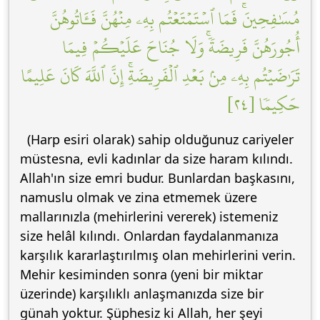
مُسَٰفِحِينَۚ فَمَا ٱسۡتَمۡتَعۡتُم بِهِۦ مِنۡهُنَّ فَـَٔاتُوهُنَّ
أُجُورَهُنَّ فَرِيضَةٗۚ وَلَا جُنَاحَ عَلَيۡكُمۡ فِيمَا
تَرَٰضَيۡتُم بِهِۦ مِنۢ بَعۡدِ ٱلۡفَرِيضَةِۚ إِنَّ ٱللَّهَ كَانَ عَلِيمًا
حَكِيمٗا [٢٤]
(Harp esiri olarak) sahip olduğunuz cariyeler
müstesna, evli kadınlar da size haram kılındı.
Allah'ın size emri budur. Bunlardan başkasını,
namuslu olmak ve zina etmemek üzere
mallarınızla (mehirlerini vererek) istemeniz
size helâl kılındı. Onlardan faydalanmanıza
karşılık kararlaştırılmış olan mehirlerini verin.
Mehir kesiminden sonra (yeni bir miktar
üzerinde) karşılıklı anlaşmanızda size bir
günah yoktur. Şüphesiz ki Allah, her şeyi