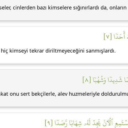
er, cinlerden bazı kimselere sığınırlardı da, onların ta
ُ أَحَدٗا [٧
n hiç kimseyi tekrar diriltmeyeceğini sanmışlardı.
سٗا شَدِيدٗا وَشُهُبٗا [٨
fakat onu sert bekçilerle, alev huzmeleriyle doldurulm
يَسۡتَمِعِ ٱلۡأٓنَ يَجِدۡ لَهُۥ شِهَابٗا رَّصَدٗا [٩