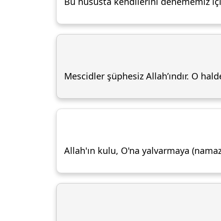
Bu hususta kendilerini denememiz için
Mescidler şüphesiz Allah’ındır. O hald
Allah'ın kulu, O'na yalvarmaya (namaz