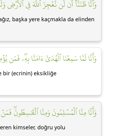
وَأَنَّا ظَنَنَّآ أَن لَّن نُّعۡجِزَ ٱللَّهَ فِي ٱلۡأَرۡضِ وَل]
cağız, başka yere kaçmakla da elinden
وَأَنَّا لَمَّا سَمِعۡنَا ٱلۡهُدَىٰٓ ءَامَنَّا بِهِۦۖ فَمَن يُ]
bir (ecrinin) eksikliğe
وَأَنَّا مِنَّا ٱلۡمُسۡلِمُونَ وَمِنَّا ٱلۡقَٰسِطُونَۖ فَمَنۡ أَ]
steren kimseler, doğru yolu