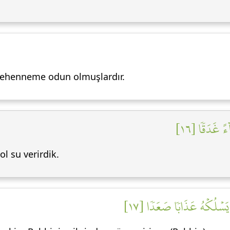
 cehenneme odun olmuşlardır.
ٓءً غَدَقٗا [١٦
ol su verirdik.
 يَسۡلُكۡهُ عَذَابٗا صَعَدٗا [١٧