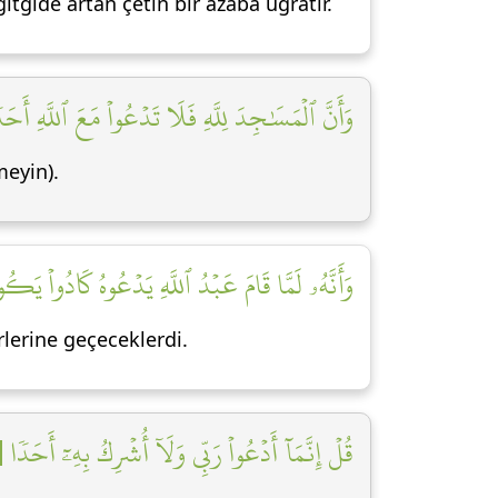
tgide artan çetin bir azaba uğratır.
وَأَنَّ ٱلۡمَسَٰجِدَ لِلَّهِ فَلَا تَدۡعُواْ مَعَ ٱللَّهِ أَحَدٗ]
meyin).
وَأَنَّهُۥ لَمَّا قَامَ عَبۡدُ ٱللَّهِ يَدۡعُوهُ كَادُواْ يَكُو]
rlerine geçeceklerdi.
قُلۡ إِنَّمَآ أَدۡعُواْ رَبِّي وَلَآ أُشۡرِكُ بِهِۦٓ أَحَدٗا [٠]