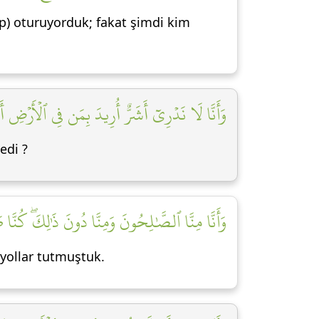
up) oturuyorduk; fakat şimdi kim
وَأَنَّا لَا نَدۡرِيٓ أَشَرٌّ أُرِيدَ بِمَن فِي ٱلۡأَرۡضِ أَمۡ ]
edi ?
وَأَنَّا مِنَّا ٱلصَّٰلِحُونَ وَمِنَّا دُونَ ذَٰلِكَۖ كُنَّا طَ]
 yollar tutmuştuk.