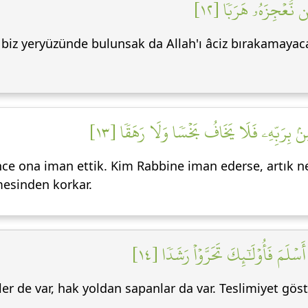
َن نُّعۡجِزَهُۥ هَرَبٗا [١٢
i, biz yeryüzünde bulunsak da Allah'ı âciz bırakamaya
ؤۡمِنۢ بِرَبِّهِۦ فَلَا يَخَافُ بَخۡسٗا وَلَا رَهَقٗا [١٣
ince ona iman ettik. Kim Rabbine iman ederse, artık ne 
lmesinden korkar.
سۡلَمَ فَأُوْلَٰٓئِكَ تَحَرَّوۡاْ رَشَدٗا [١٤
nler de var, hak yoldan sapanlar da var. Teslimiyet gö