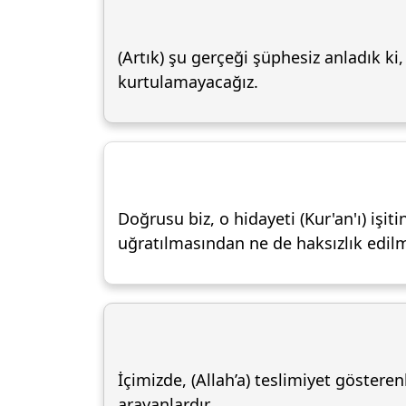
(Artık) şu gerçeği şüphesiz anladık k
kurtulamayacağız.
Doğrusu biz, o hidayeti (Kur'an'ı) işit
uğratılmasından ne de haksızlık edi
İçimizde, (Allah’a) teslimiyet göstere
arayanlardır.