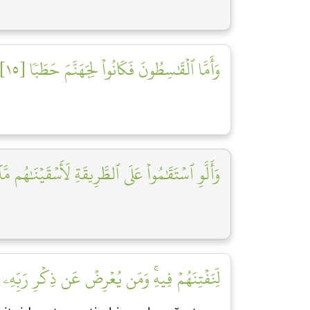
وَأَمَّا ٱلۡقَٰسِطُونَ فَكَانُواْ لِجَهَنَّمَ حَطَبٗا [١٥]
وَأَلَّوِ ٱسۡتَقَٰمُواْ عَلَى ٱلطَّرِيقَةِ لَأَسۡقَيۡنَٰهُم مَّا]
لِّنَفۡتِنَهُمۡ فِيهِۚ وَمَن يُعۡرِضۡ عَن ذِكۡرِ رَبِّهِۦ]