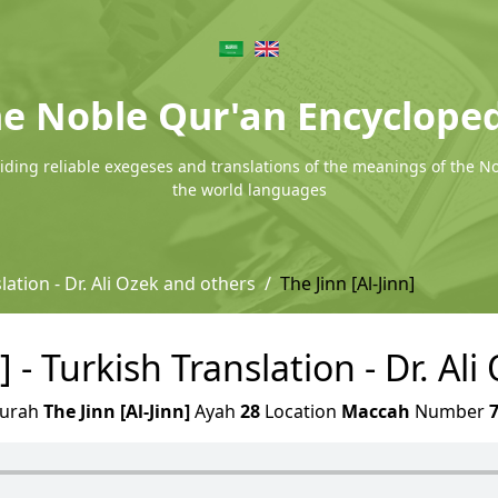
e Noble Qur'an Encyclope
ding reliable exegeses and translations of the meanings of the N
the world languages
lation - Dr. Ali Ozek and others
The Jinn [Al-Jinn]
n] - Turkish Translation - Dr. Al
urah
The Jinn [Al-Jinn]
Ayah
28
Location
Maccah
Number