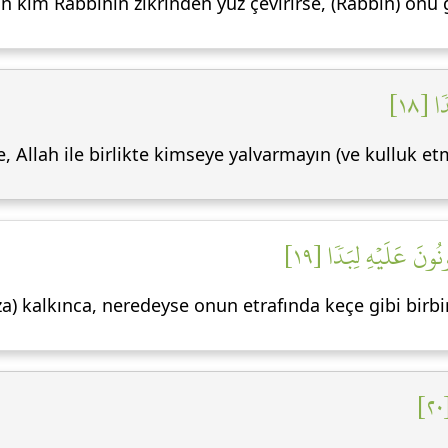
 kim Rabbinin zikrinden yüz çevirirse, (Rabbin) onu gi
ا [١٨
e, Allah ile birlikte kimseye yalvarmayın (ve kulluk et
نُونَ عَلَيۡهِ لِبَدٗا [١٩
a) kalkınca, neredeyse onun etrafında keçe gibi birbi
٢