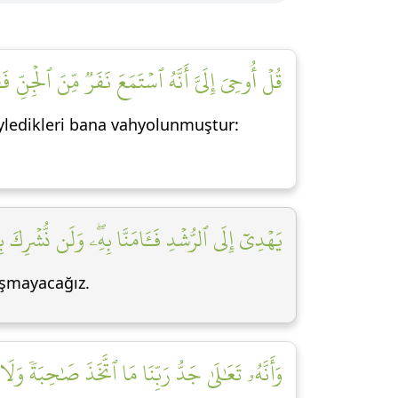
قُلۡ أُوحِيَ إِلَيَّ أَنَّهُ ٱسۡتَمَعَ نَفَرٞ مِّنَ ٱلۡجِنِّ فَقَ]
öyledikleri bana vahyolunmuştur:
يَهۡدِيٓ إِلَى ٱلرُّشۡدِ فَـَٔامَنَّا بِهِۦۖ وَلَن نُّشۡرِكَ بِر]
oşmayacağız.
وَأَنَّهُۥ تَعَٰلَىٰ جَدُّ رَبِّنَا مَا ٱتَّخَذَ صَٰحِبَةٗ وَلَا]