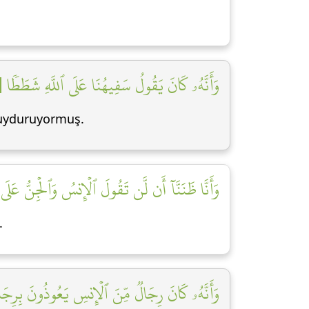
وَأَنَّهُۥ كَانَ يَقُولُ سَفِيهُنَا عَلَى ٱللَّهِ شَطَطٗا [٤]
r uyduruyormuş.
وَأَنَّا ظَنَنَّآ أَن لَّن تَقُولَ ٱلۡإِنسُ وَٱلۡجِنُّ عَلَى ]
.
وَأَنَّهُۥ كَانَ رِجَالٞ مِّنَ ٱلۡإِنسِ يَعُوذُونَ بِرِجَا]