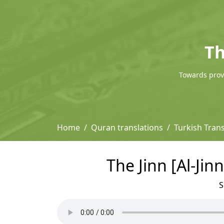
Th
Towards provi
Home
Quran translations
Turkish Trans
The Jinn [Al-Jin
S