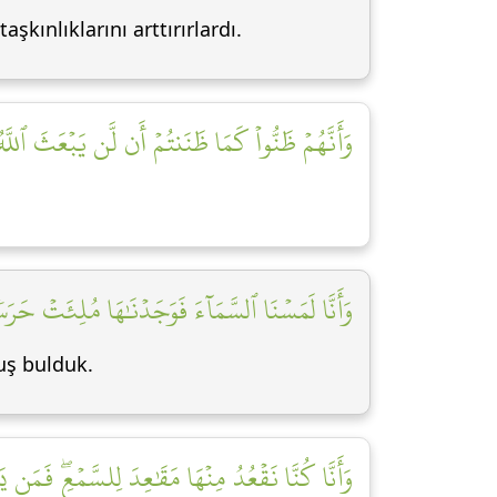
şkınlıklarını arttırırlardı.
وَأَنَّهُمۡ ظَنُّواْ كَمَا ظَنَنتُمۡ أَن لَّن يَبۡعَثَ ٱللَّه]
وَأَنَّا لَمَسۡنَا ٱلسَّمَآءَ فَوَجَدۡنَٰهَا مُلِئَتۡ حَرَ]
uş bulduk.
وَأَنَّا كُنَّا نَقۡعُدُ مِنۡهَا مَقَٰعِدَ لِلسَّمۡعِۖ فَمَن ]