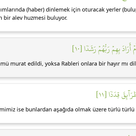
sımlarında (haber) dinlemek için oturacak yerler (bul
n bir alev huzmesi buluyor.
أَرَادَ بِهِمۡ رَبُّهُمۡ رَشَدٗا [١٠
mü murat edildi, yoksa Rableri onlara bir hayır mı dil
رَآئِقَ قِدَدٗا [١١
 kimimiz ise bunlardan aşağıda olmak üzere türlü türlü