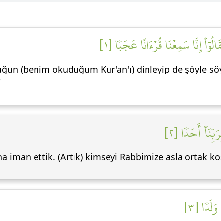
الُوٓاْ إِنَّا سَمِعۡنَا قُرۡءَانًا عَجَبٗا [١
uluğun (benim okuduğum Kur'an'ı) dinleyip de şöyle s
"
َبِّنَآ أَحَدٗا [٢
na iman ettik. (Artık) kimseyi Rabbimize asla ortak k
 وَلَدٗا [٣