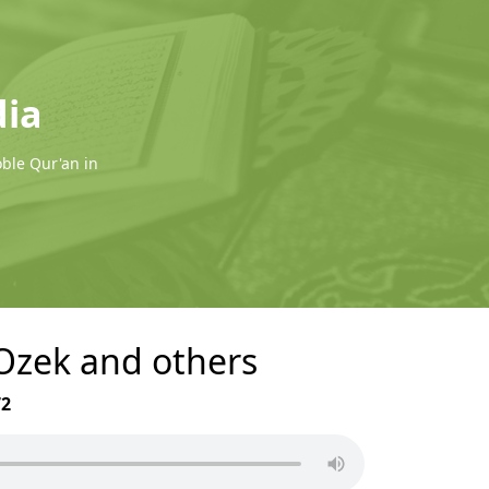
dia
oble Qur'an in
i Ozek and others
72