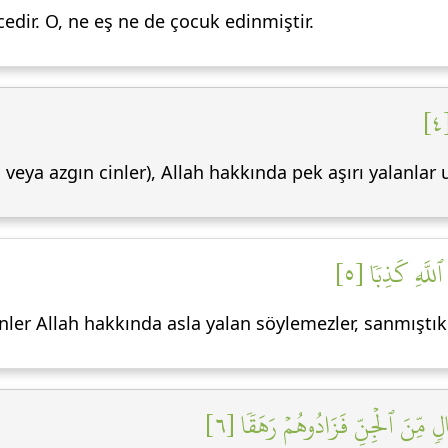
edir. O, ne eş ne de çocuk edinmiştir.
s veya azgın cinler), Allah hakkında pek aşırı yalanla
ٱللَّهِ كَذِبٗا [٥
inler Allah hakkında asla yalan söylemezler, sanmıştık
لٖ مِّنَ ٱلۡجِنِّ فَزَادُوهُمۡ رَهَقٗا [٦